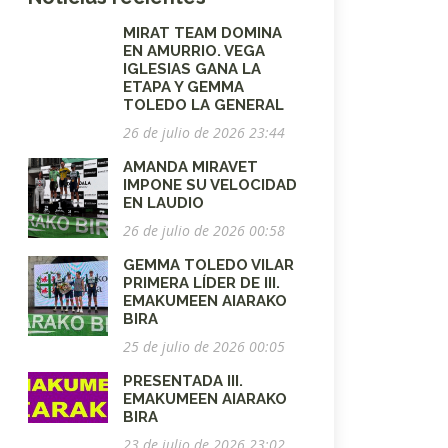
MIRAT TEAM DOMINA
EN AMURRIO. VEGA
IGLESIAS GANA LA
ETAPA Y GEMMA
TOLEDO LA GENERAL
26 de julio de 2026 23:44
AMANDA MIRAVET
IMPONE SU VELOCIDAD
EN LAUDIO
26 de julio de 2026 00:58
GEMMA TOLEDO VILAR
PRIMERA LÍDER DE III.
EMAKUMEEN AIARAKO
BIRA
25 de julio de 2026 00:05
PRESENTADA III.
EMAKUMEEN AIARAKO
BIRA
23 de julio de 2026 23:02