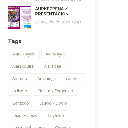
AURKEZPENA /
PRESENTACIÓN
23 de julio de 2026 12:41
Tags
Aiara / Ayala
Aiara/Ayala
AiarakoBira
Aiaraldea
Amurrio
Artziniega
cadetes
ciclismo
Ciclismo_Femenino
Ganzedo
Laudio / Llodio
Laudio/Llodio
Luyando
LuyandoGanzedo
Okondo