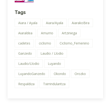
Tags
Aiara / Ayala
Aiara/Ayala
AiarakoBira
Aiaraldea
Amurrio
Artziniega
cadetes
ciclismo
Ciclismo_Femenino
Ganzedo
Laudio / Llodio
Laudio/Llodio
Luyando
LuyandoGanzedo
Okondo
Orozko
Respaldiza
Txirrindularitza