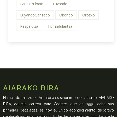
Laudio/Llodio
Luyando
LuyandoGanzedo
Okondo
Orozko
Respaldiza
Txirrindularitza
AIARAKO BIRA
El mes de marzo en Aiaraldea es sinónimo de ciclismo. AIARAKO
BIRA, aquella carrera para Cadetes que en 1990 daba sus
primeras pedaladas, es hoy el único acontecimiento deportivo
de Aiaraldea organizado por todas las sociedades ciclistas de la