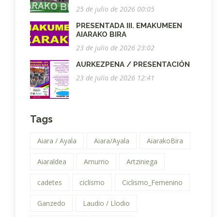
25 de julio de 2026 00:05
PRESENTADA III. EMAKUMEEN
AIARAKO BIRA
23 de julio de 2026 23:02
AURKEZPENA / PRESENTACIÓN
23 de julio de 2026 12:41
Tags
Aiara / Ayala
Aiara/Ayala
AiarakoBira
Aiaraldea
Amurrio
Artziniega
cadetes
ciclismo
Ciclismo_Femenino
Ganzedo
Laudio / Llodio