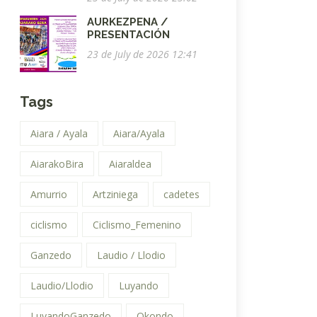
AURKEZPENA /
PRESENTACIÓN
23 de July de 2026 12:41
Tags
Aiara / Ayala
Aiara/Ayala
AiarakoBira
Aiaraldea
Amurrio
Artziniega
cadetes
ciclismo
Ciclismo_Femenino
Ganzedo
Laudio / Llodio
Laudio/Llodio
Luyando
LuyandoGanzedo
Okondo