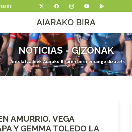
marés
NOTICIAS - GIZONAK
Antolatzaileek Aiarako Biraren berri emango dizute!
EN AMURRIO. VEGA
APA Y GEMMA TOLEDO LA