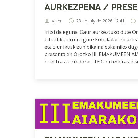
AURKEZPENA / PRES
Valen
23 de July de 2026 12:41
Iritsi da eguna. Gaur aurkeztuko dute
bihartik aurrera gure korrikalarien artea
eta ziur ikuskizun bikaina eskainiko
presenta en Orozko III. EMAKUMEEN AI
nuestras corredoras. 180 corredoras insc