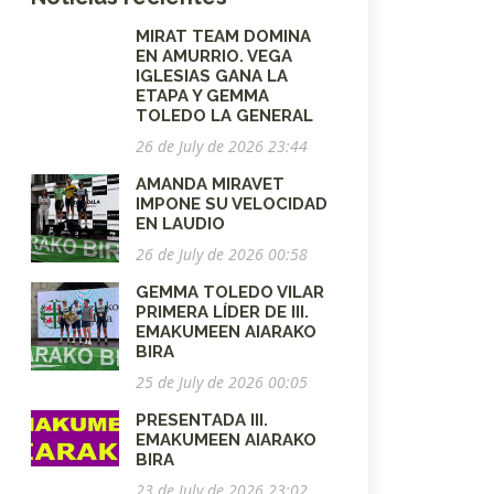
MIRAT TEAM DOMINA
EN AMURRIO. VEGA
IGLESIAS GANA LA
ETAPA Y GEMMA
TOLEDO LA GENERAL
26 de July de 2026 23:44
AMANDA MIRAVET
IMPONE SU VELOCIDAD
EN LAUDIO
26 de July de 2026 00:58
GEMMA TOLEDO VILAR
PRIMERA LÍDER DE III.
EMAKUMEEN AIARAKO
BIRA
25 de July de 2026 00:05
PRESENTADA III.
EMAKUMEEN AIARAKO
BIRA
23 de July de 2026 23:02