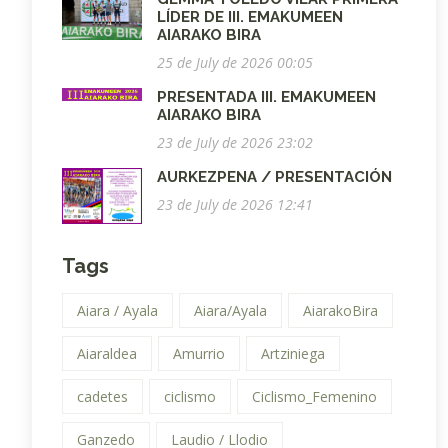
LÍDER DE III. EMAKUMEEN
AIARAKO BIRA
25 de July de 2026 00:05
PRESENTADA III. EMAKUMEEN
AIARAKO BIRA
23 de July de 2026 23:02
AURKEZPENA / PRESENTACIÓN
23 de July de 2026 12:41
Tags
Aiara / Ayala
Aiara/Ayala
AiarakoBira
Aiaraldea
Amurrio
Artziniega
cadetes
ciclismo
Ciclismo_Femenino
Ganzedo
Laudio / Llodio