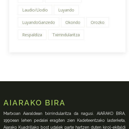
Laudio/Llodio
Luyando
LuyandoGanzedo
Okondo
Orozko
Respaldiza
Txirrindularitza
AIARAKO BIRA
Martxoan Aiaraldean txirrindularitza da nagusi. AIARAKO BIRA,
1990ean lehen pedalei eragiten zien Kadeteentzako lasterketa,
Aiarako Kuadrillako bost udalek parte hartzen duten kirol-ekitaldi