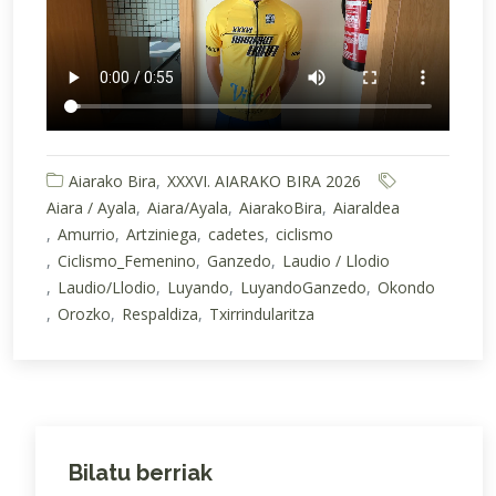
Aiarako Bira
XXXVI. AIARAKO BIRA 2026
Aiara / Ayala
Aiara/Ayala
AiarakoBira
Aiaraldea
Amurrio
Artziniega
cadetes
ciclismo
Ciclismo_Femenino
Ganzedo
Laudio / Llodio
Laudio/Llodio
Luyando
LuyandoGanzedo
Okondo
Orozko
Respaldiza
Txirrindularitza
Bilatu berriak