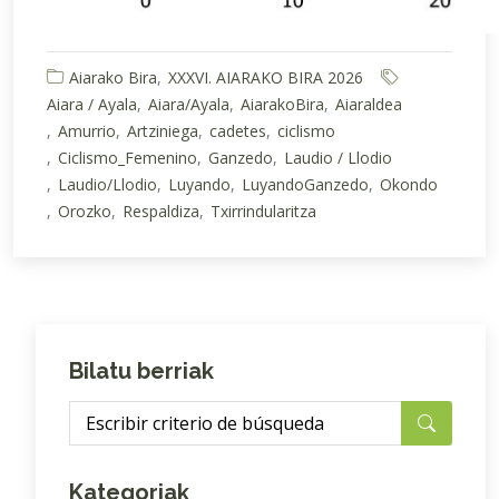
Aiarako Bira
XXXVI. AIARAKO BIRA 2026
Aiara / Ayala
Aiara/Ayala
AiarakoBira
Aiaraldea
Amurrio
Artziniega
cadetes
ciclismo
Ciclismo_Femenino
Ganzedo
Laudio / Llodio
Laudio/Llodio
Luyando
LuyandoGanzedo
Okondo
Orozko
Respaldiza
Txirrindularitza
Bilatu berriak
Kategoriak