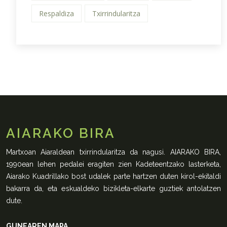
Respaldiza
Txirrindularitza
AIARAKO BIRA
Martxoan Aiaraldean txirrindularitza da nagusi. AIARAKO BIRA,
1990ean lehen pedalei eragiten zien Kadeteentzako lasterketa,
Aiarako Kuadrillako bost udalek parte hartzen duten kirol-ekitaldi
bakarra da, eta eskualdeko bizikleta-elkarte guztiek antolatzen
dute.
GUNEAREN MAPA