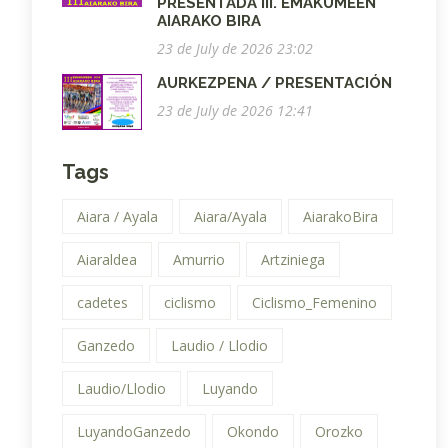
PRESENTADA III. EMAKUMEEN
AIARAKO BIRA
23 de July de 2026 23:02
AURKEZPENA / PRESENTACIÓN
23 de July de 2026 12:41
Tags
Aiara / Ayala
Aiara/Ayala
AiarakoBira
Aiaraldea
Amurrio
Artziniega
cadetes
ciclismo
Ciclismo_Femenino
Ganzedo
Laudio / Llodio
Laudio/Llodio
Luyando
LuyandoGanzedo
Okondo
Orozko